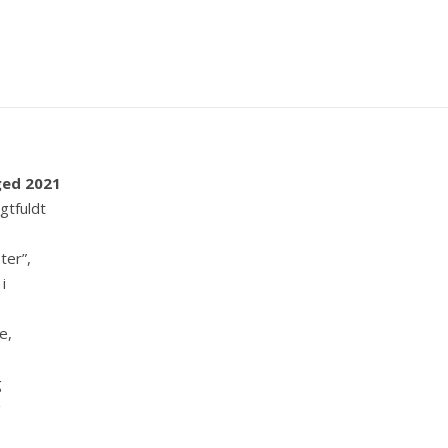
ged 2021
gtfuldt
ter”,
i
e,
g
g
s