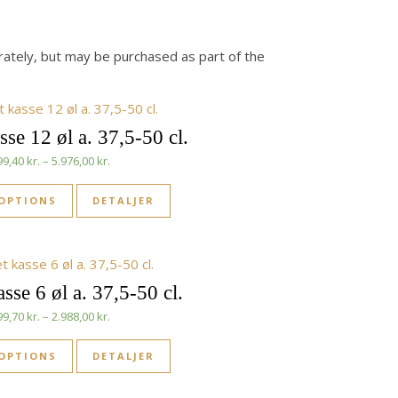
rately, but may be purchased as part of the
sse 12 øl a. 37,5-50 cl.
Prisinterval: 599,40 kr. til 5.976,00 kr.
99,40
kr.
–
5.976,00
kr.
 OPTIONS
DETALJER
sse 6 øl a. 37,5-50 cl.
Prisinterval: 299,70 kr. til 2.988,00 kr.
99,70
kr.
–
2.988,00
kr.
 OPTIONS
DETALJER