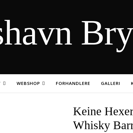
shavn Br
T
WEBSHOP
FORHANDLERE
GALLERI
Keine Hexer
Whisky Barr