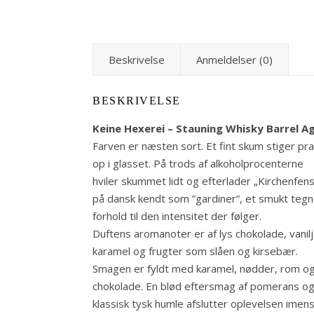
Beskrivelse
Anmeldelser (0)
BESKRIVELSE
Keine Hexerei – Stauning Whisky Barrel A
Farven er næsten sort. Et fint skum stiger pra
op i glasset. På trods af alkoholprocenterne
hviler skummet lidt og efterlader „Kirchenfens
på dansk kendt som ”gardiner”, et smukt tegn 
forhold til den intensitet der følger.
Duftens aromanoter er af lys chokolade, vanilj
karamel og frugter som slåen og kirsebær.
Smagen er fyldt med karamel, nødder, rom o
chokolade. En blød eftersmag af pomerans o
klassisk tysk humle afslutter oplevelsen imen