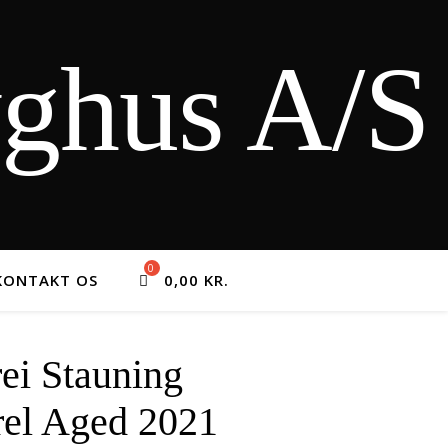
yghus A/S
KONTAKT OS
0,00
KR.
ei Stauning
el Aged 2021